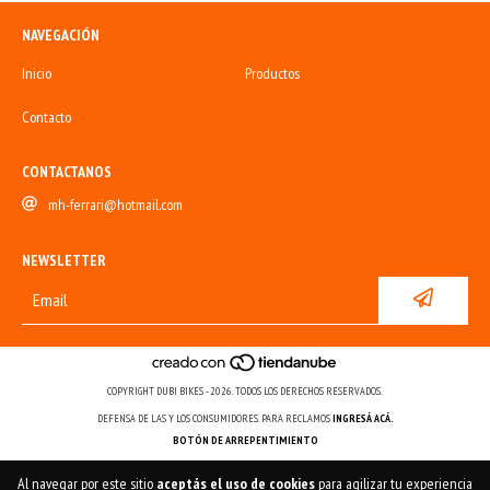
NAVEGACIÓN
Inicio
Productos
Contacto
CONTACTANOS
mh-ferrari@hotmail.com
NEWSLETTER
COPYRIGHT DUBI BIKES - 2026. TODOS LOS DERECHOS RESERVADOS.
DEFENSA DE LAS Y LOS CONSUMIDORES. PARA RECLAMOS
INGRESÁ ACÁ.
BOTÓN DE ARREPENTIMIENTO
Al navegar por este sitio
aceptás el uso de cookies
para agilizar tu experiencia